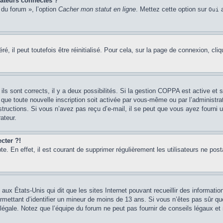
ateurs connectés ?
 du forum », l’option
Cacher mon statut en ligne
. Mettez cette option sur
a
Oui
 il peut toutefois être réinitialisé. Pour cela, sur la page de connexion, cli
 ils sont corrects, il y a deux possibilités. Si la gestion COPPA est active et 
 que toute nouvelle inscription soit activée par vous-même ou par l’administr
tructions. Si vous n’avez pas reçu d’e-mail, il se peut que vous ayez fourni une
ateur.
cter ?!
e. En effet, il est courant de supprimer régulièrement les utilisateurs ne post
 aux États-Unis qui dit que les sites Internet pouvant recueillir des informa
permettant d’identifier un mineur de moins de 13 ans. Si vous n’êtes pas sûr q
égale. Notez que l’équipe du forum ne peut pas fournir de conseils légaux et n