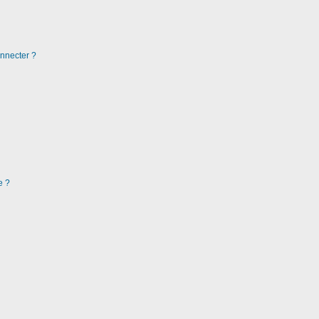
nnecter ?
e ?