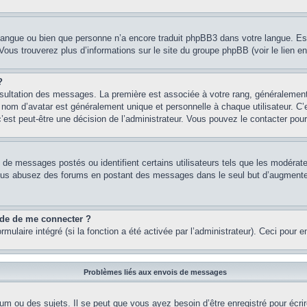
re langue ou bien que personne n’a encore traduit phpBB3 dans votre langue. Es
. Vous trouverez plus d’informations sur le site du groupe phpBB (voir le lien e
?
onsultation des messages. La première est associée à votre rang, généraleme
om d’avatar est généralement unique et personnelle à chaque utilisateur. C’es
 c’est peut-être une décision de l’administrateur. Vous pouvez le contacter pou
e de messages postés ou identifient certains utilisateurs tels que les modéra
 Si vous abusez des forums en postant des messages dans le seul but d’augment
nde de me connecter ?
rmulaire intégré (si la fonction a été activée par l’administrateur). Ceci pour 
Problèmes liés aux envois de messages
m ou des sujets. Il se peut que vous ayez besoin d’être enregistré pour écri