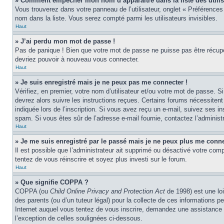
» Comment empêcher mon nom d’apparaître dans la liste des utilis
Vous trouverez dans votre panneau de l’utilisateur, onglet « Préférences
nom dans la liste. Vous serez compté parmi les utilisateurs invisibles.
Haut
» J’ai perdu mon mot de passe !
Pas de panique ! Bien que votre mot de passe ne puisse pas être récupéré,
devriez pouvoir à nouveau vous connecter.
Haut
» Je suis enregistré mais je ne peux pas me connecter !
Vérifiez, en premier, votre nom d’utilisateur et/ou votre mot de passe. Si
devrez alors suivre les instructions reçues. Certains forums nécessitent
indiquée lors de l’inscription. Si vous avez reçu un e-mail, suivez ses ins
spam. Si vous êtes sûr de l’adresse e-mail fournie, contactez l’administr
Haut
» Je me suis enregistré par le passé mais je ne peux plus me conne
Il est possible que l’administrateur ait supprimé ou désactivé votre compt
tentez de vous réinscrire et soyez plus investi sur le forum.
Haut
» Que signifie COPPA ?
COPPA (ou
Child Online Privacy and Protection Act
de 1998) est une loi
des parents (ou d’un tuteur légal) pour la collecte de ces informations 
Internet auquel vous tentez de vous inscrire, demandez une assistance l
l’exception de celles soulignées ci-dessous.