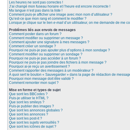
Les heures ne sont pas correctes !
J’ai changé mon fuseau horaire et l’heure est encore incorrecte !
Ma langue n’est pas dans la liste !
Comment puis-je afficher une image avec mon nom d’utilisateur ?
Qu’est-ce que mon rang et comment le modifier ?
Lorsque je clique sur le lien
e-mail
d’un utilisateur, on me demande de me co
Problèmes liés aux envois de messages
Comment poster dans un forum ?
Comment modifier ou supprimer un message ?
Comment ajouter une signature à mes messages ?
Comment créer un sondage ?
Pourquoi ne puis-je pas ajouter plus d’options à mon sondage ?
Comment modifier ou supprimer un sondage ?
Pourquoi ne puis-je pas accéder à un forum ?
Pourquoi ne puis-je pas joindre des fichiers à mon message ?
Pourquoi ai-je reçu un avertissement ?
Comment rapporter des messages à un modérateur ?
À quoi sert le bouton « Sauvegarder » dans la page de rédaction de messag
Pourquoi mon message doit être validé ?
Comment remonter mon sujet ?
Mise en forme et types de sujet
Que sont les BBCodes ?
Puis-je utiliser le HTML ?
Que sont les smileys ?
Puis-je publier des images ?
Que sont les annonces globales ?
Que sont les annonces ?
Que sont les post-it ?
Que sont les sujets verrouillés ?
Que sont les icônes de sujet ?