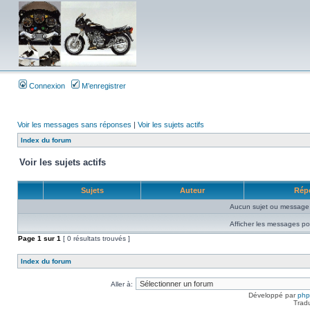
Connexion
M’enregistrer
Voir les messages sans réponses
|
Voir les sujets actifs
Index du forum
Voir les sujets actifs
Sujets
Auteur
Rép
Aucun sujet ou message 
Afficher les messages po
Page
1
sur
1
[ 0 résultats trouvés ]
Index du forum
Aller à:
Développé par
ph
Trad