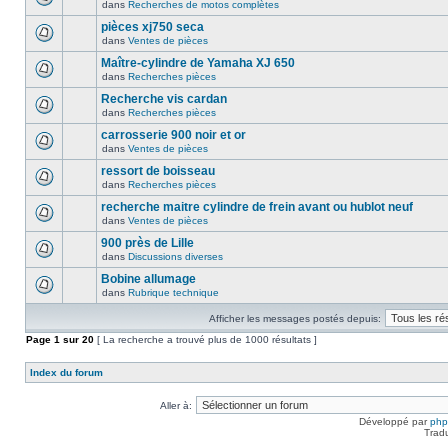
dans
Recherches de motos complètes
pièces xj750 seca
dans
Ventes de pièces
Maître-cylindre de Yamaha XJ 650
dans
Recherches pièces
Recherche vis cardan
dans
Recherches pièces
carrosserie 900 noir et or
dans
Ventes de pièces
ressort de boisseau
dans
Recherches pièces
recherche maitre cylindre de frein avant ou hublot neuf
dans
Ventes de pièces
900 près de Lille
dans
Discussions diverses
Bobine allumage
dans
Rubrique technique
Afficher les messages postés depuis:
Page
1
sur
20
[ La recherche a trouvé plus de 1000 résultats ]
Index du forum
Aller à:
Développé par
ph
Trad