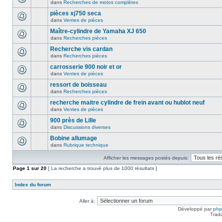
dans
Recherches de motos complètes
pièces xj750 seca
dans
Ventes de pièces
Maître-cylindre de Yamaha XJ 650
dans
Recherches pièces
Recherche vis cardan
dans
Recherches pièces
carrosserie 900 noir et or
dans
Ventes de pièces
ressort de boisseau
dans
Recherches pièces
recherche maitre cylindre de frein avant ou hublot neuf
dans
Ventes de pièces
900 près de Lille
dans
Discussions diverses
Bobine allumage
dans
Rubrique technique
Afficher les messages postés depuis:
Page
1
sur
20
[ La recherche a trouvé plus de 1000 résultats ]
Index du forum
Aller à:
Développé par
ph
Trad