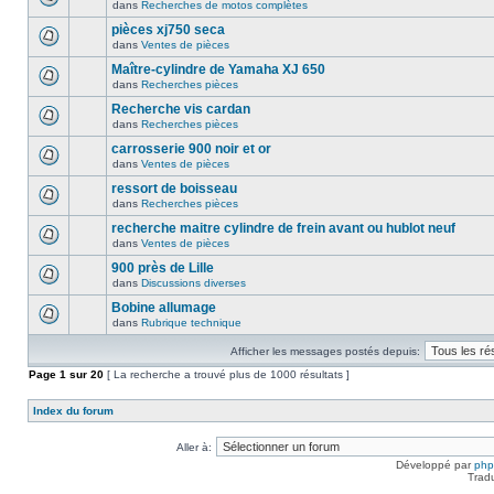
dans
Recherches de motos complètes
pièces xj750 seca
dans
Ventes de pièces
Maître-cylindre de Yamaha XJ 650
dans
Recherches pièces
Recherche vis cardan
dans
Recherches pièces
carrosserie 900 noir et or
dans
Ventes de pièces
ressort de boisseau
dans
Recherches pièces
recherche maitre cylindre de frein avant ou hublot neuf
dans
Ventes de pièces
900 près de Lille
dans
Discussions diverses
Bobine allumage
dans
Rubrique technique
Afficher les messages postés depuis:
Page
1
sur
20
[ La recherche a trouvé plus de 1000 résultats ]
Index du forum
Aller à:
Développé par
ph
Trad