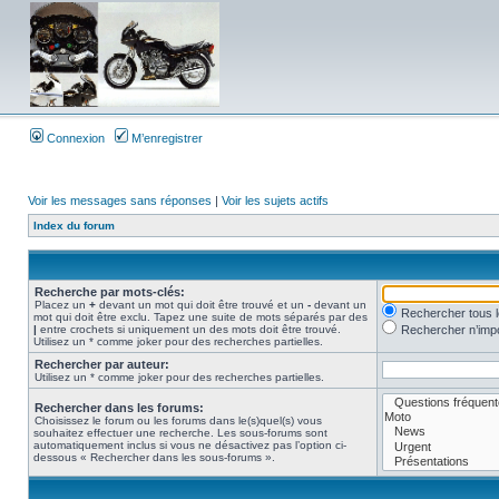
Connexion
M’enregistrer
Voir les messages sans réponses
|
Voir les sujets actifs
Index du forum
Recherche par mots-clés:
Placez un
+
devant un mot qui doit être trouvé et un
-
devant un
Rechercher tous 
mot qui doit être exclu. Tapez une suite de mots séparés par des
|
entre crochets si uniquement un des mots doit être trouvé.
Rechercher n’impo
Utilisez un * comme joker pour des recherches partielles.
Rechercher par auteur:
Utilisez un * comme joker pour des recherches partielles.
Rechercher dans les forums:
Choisissez le forum ou les forums dans le(s)quel(s) vous
souhaitez effectuer une recherche. Les sous-forums sont
automatiquement inclus si vous ne désactivez pas l’option ci-
dessous « Rechercher dans les sous-forums ».