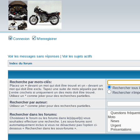
Connexion
M’enregistrer
Voir les messages sans réponses
|
Voir les sujets actifs
Index du forum
Recherche par mots-clés:
Placez un
+
devant un mot qui doit être trouvé et un
-
devant un
Rechercher tous 
mot qui doit être exclu. Tapez une suite de mots séparés par des
|
entre crochets si uniquement un des mots doit être trouvé.
Rechercher n’impo
Utilisez un * comme joker pour des recherches partielles.
Rechercher par auteur:
Utilisez un * comme joker pour des recherches partielles.
Rechercher dans les forums:
Choisissez le forum ou les forums dans le(s)quel(s) vous
souhaitez effectuer une recherche. Les sous-forums sont
automatiquement inclus si vous ne désactivez pas l’option ci-
dessous « Rechercher dans les sous-forums ».