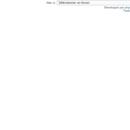
Aller à:
Développé par
ph
Trad