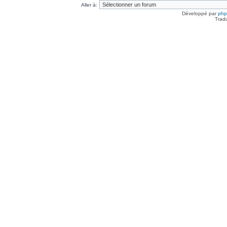
Aller à:
Développé par
ph
Trad