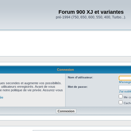
Forum 900 XJ et variantes
pré-1994 (750, 650, 600, 550, 400, Turbo...).
Connexion
Nom d’utilisateur:
M’enregis
ues secondes et augmente vos possibilités.
utilisateurs enregistrés. Avant de vous
Mot de passe:
de notre politique de vie privée. Assurez-vous
J’ai oub
vée
Me co
Cache