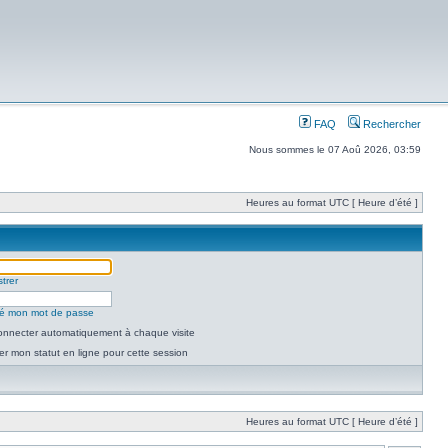
FAQ
Rechercher
Nous sommes le 07 Aoû 2026, 03:59
Heures au format UTC [ Heure d’été ]
trer
lié mon mot de passe
nnecter automatiquement à chaque visite
r mon statut en ligne pour cette session
Heures au format UTC [ Heure d’été ]