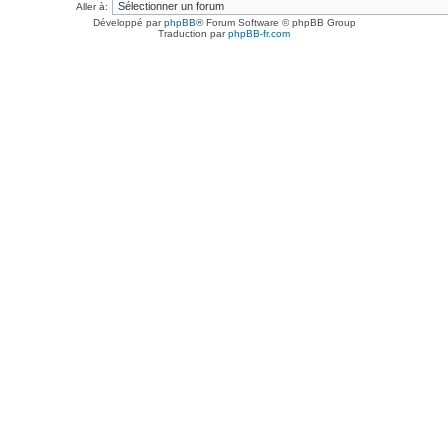
Aller à:
Développé par
phpBB
® Forum Software © phpBB Group
Traduction par
phpBB-fr.com