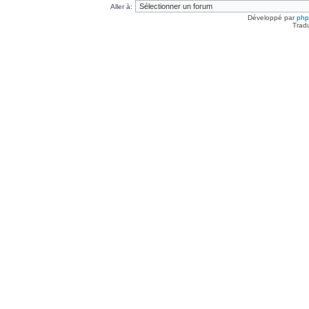
Aller à:
Développé par
ph
Trad