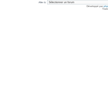
Aller à:
Développé par
ph
Trad