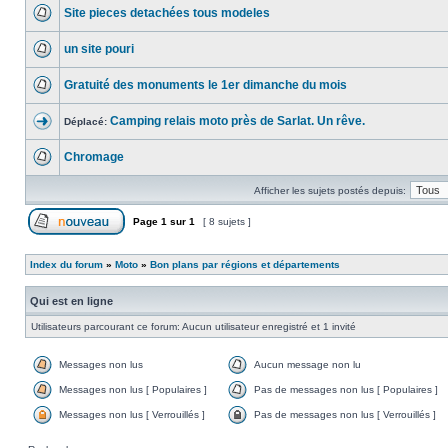
Site pieces detachées tous modeles
un site pouri
Gratuité des monuments le 1er dimanche du mois
Camping relais moto près de Sarlat. Un rêve.
Déplacé:
Chromage
Afficher les sujets postés depuis:
Page
1
sur
1
[ 8 sujets ]
Index du forum
»
Moto
»
Bon plans par régions et départements
Qui est en ligne
Utilisateurs parcourant ce forum: Aucun utilisateur enregistré et 1 invité
Messages non lus
Aucun message non lu
Messages non lus [ Populaires ]
Pas de messages non lus [ Populaires ]
Messages non lus [ Verrouillés ]
Pas de messages non lus [ Verrouillés ]