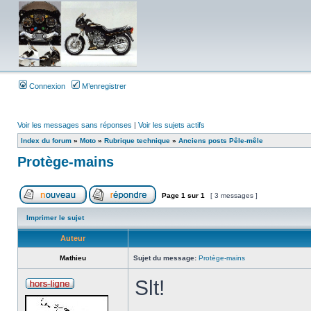
Connexion
M’enregistrer
Voir les messages sans réponses
|
Voir les sujets actifs
Index du forum
»
Moto
»
Rubrique technique
»
Anciens posts Pêle-mêle
Protège-mains
Page
1
sur
1
[ 3 messages ]
Imprimer le sujet
Auteur
Mathieu
Sujet du message:
Protège-mains
Slt!