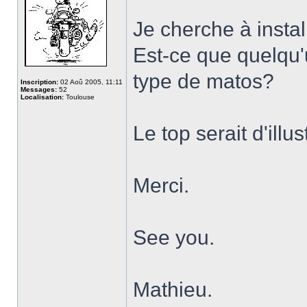
Je cherche à insta
Est-ce que quelqu'
type de matos?
Inscription:
02 Aoû 2005, 11:11
Messages:
52
Localisation:
Toulouse
Le top serait d'illus
Merci.
See you.
Mathieu.