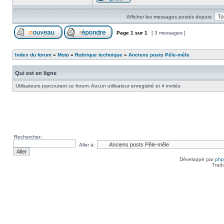
Afficher les messages postés depuis:
Page
1
sur
1
[ 3 messages ]
Index du forum
»
Moto
»
Rubrique technique
»
Anciens posts Pêle-mêle
Qui est en ligne
Utilisateurs parcourant ce forum: Aucun utilisateur enregistré et 4 invités
Rechercher:
Aller à:
Développé par
ph
Trad