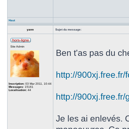
Haut
yann
Sujet du message:
Site Admin
Ben t'as pas du c
http://900xj.free.f
Inscription:
03 Mar 2011, 10:44
Messages:
15161
Localisation:
44
http://900xj.free.f
Je les ai enlevés.