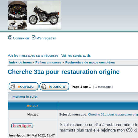
Connexion
M’enregistrer
Voir les messages sans réponses
|
Voir les sujets actifs
Index du forum
»
Petites annonces
»
Recherches de motos complètes
Cherche 31a pour restauration origine
Page
1
sur
1
[ 1 message ]
Imprimer le sujet
Auteur
Nagzet
Sujet du message:
Cherche 31a pour restauration orig
Salut recherche un 31a à restaurer même trè
marmots plus tard elle rejoindra mon 650 x
Inscription:
04 Mai 2022, 11:47