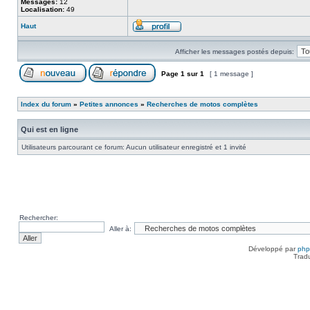
Messages:
12
Localisation:
49
Haut
Afficher les messages postés depuis:
Page
1
sur
1
[ 1 message ]
Index du forum
»
Petites annonces
»
Recherches de motos complètes
Qui est en ligne
Utilisateurs parcourant ce forum: Aucun utilisateur enregistré et 1 invité
Rechercher:
Aller à:
Développé par
ph
Trad