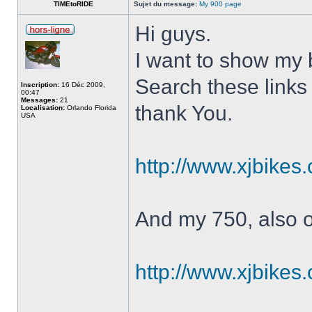
TIMEtoRIDE
Sujet du message:
My 900 page
Hi guys.
I want to show my 
Search these links 
Inscription:
16 Déc 2009,
00:47
Messages:
21
thank You.
Localisation:
Orlando Florida
USA
http://www.xjbikes
And my 750, also 
http://www.xjbikes