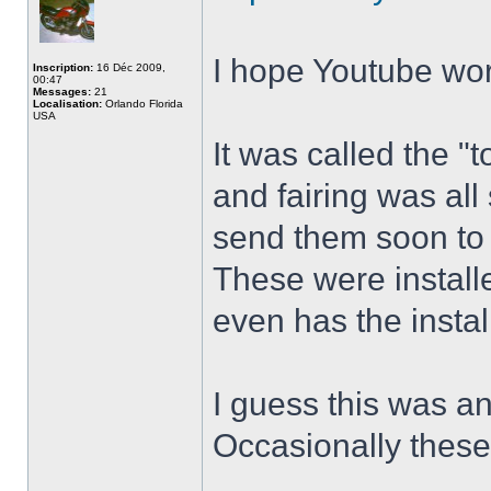
I hope Youtube wor
Inscription:
16 Déc 2009,
00:47
Messages:
21
Localisation:
Orlando Florida
USA
It was called the "
and fairing was all 
send them soon to
These were installe
even has the instal
I guess this was an
Occasionally these