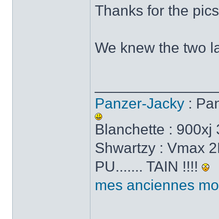
Thanks for the pics
We knew the two la
______________
Panzer-Jacky
: Pa
Blanchette : 900x
Shwartzy : Vmax 2E
PU....... TAIN !!!!
mes anciennes mo