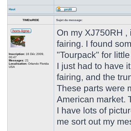
Haut
TIMEtoRIDE
Sujet du message:
On my XJ750RH , it
fairing. I found so
"Tourpack" for littl
Inscription:
16 Déc 2009,
00:47
Messages:
21
I just had to have 
Localisation:
Orlando Florida
USA
fairing, and the tr
These parts were 
American market. T
I have lots of pict
me sort out my mes