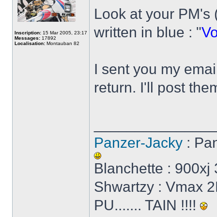
Look at your PM's (
written in blue : "
Vo
Inscription:
15 Mar 2005, 23:17
Messages:
17892
Localisation:
Montauban 82
I sent you my emai
return. I'll post th
______________
Panzer-Jacky
: Pa
Blanchette : 900x
Shwartzy : Vmax 2E
PU....... TAIN !!!!