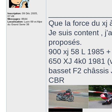
______________
Inscription:
09 Déc 2005,
07:49
Messages:
8644
Que la force du xj à
Localisation:
Lyon 69 et Alpe
du Grand Serre 38
Je suis content , j
proposés.
900 xj 58 L 1985 + 
650 XJ 4k0 1981 (
basset F2 châssis
CBR