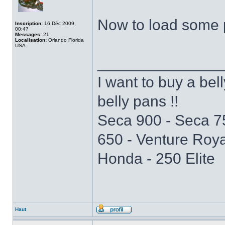
Now to load some 
Inscription:
16 Déc 2009,
00:47
Messages:
21
Localisation:
Orlando Florida
USA
______________
I want to buy a be
belly pans !!
Seca 900 - Seca 7
650 - Venture Roya
Honda - 250 Elite
Haut