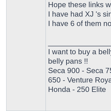
Hope these links wo
I have had XJ 's s
I have 6 of them n
______________
I want to buy a be
belly pans !!
Seca 900 - Seca 7
650 - Venture Roya
Honda - 250 Elite