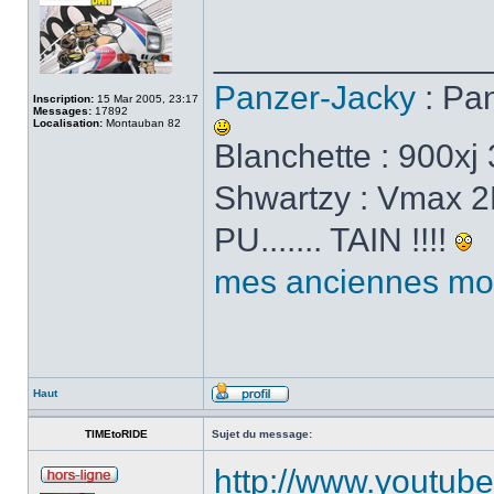
______________
Panzer-Jacky
: Pa
Inscription:
15 Mar 2005, 23:17
Messages:
17892
Localisation:
Montauban 82
Blanchette : 900x
Shwartzy : Vmax 2E
PU....... TAIN !!!!
mes anciennes mo
Haut
TIMEtoRIDE
Sujet du message:
http://www.youtu