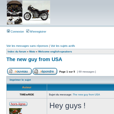
Connexion
M’enregistrer
Voir les messages sans réponses
|
Voir les sujets actifs
Index du forum
»
Moto
»
Welcome english-speakers
The new guy from USA
Page
1
sur
5
[ 69 messages ]
Imprimer le sujet
Auteur
TIMEtoRIDE
Sujet du message:
The new guy from USA
Hey guys !