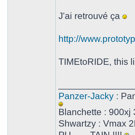
J'ai retrouvé ça
http://www.prototy
TIMEtoRIDE, this l
______________
Panzer-Jacky
: Pa
Blanchette : 900x
Shwartzy : Vmax 2E
PU....... TAIN !!!!