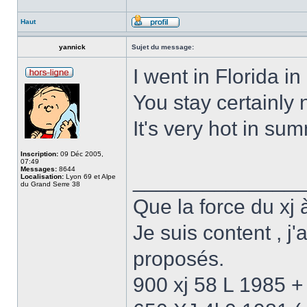
Haut
yannick
Sujet du message:
I went in Florida in
You stay certainly 
It's very hot in sum
Inscription:
09 Déc 2005,
07:49
Messages:
8644
______________
Localisation:
Lyon 69 et Alpe
du Grand Serre 38
Que la force du xj à
Je suis content , j
proposés.
900 xj 58 L 1985 + 