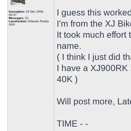
I guess this worked
Inscription:
16 Déc 2009,
00:47
Messages:
21
I'm from the XJ Bi
Localisation:
Orlando Florida
USA
It took much effort
name.
( I think I just did th
I have a XJ900RK 1
40K )
Will post more, Lat
TIME - -