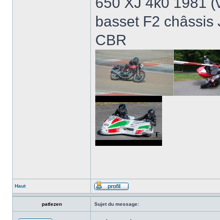
650 XJ 4k0 1981 (
basset F2 châssis
CBR
Haut
patlezen
Sujet du message: