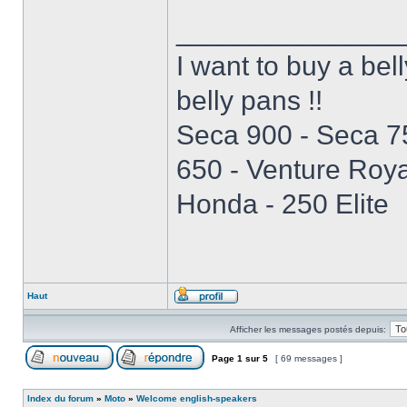
______________
I want to buy a be
belly pans !!
Seca 900 - Seca 7
650 - Venture Roya
Honda - 250 Elite
Haut
Afficher les messages postés depuis:
Page
1
sur
5
[ 69 messages ]
Index du forum
»
Moto
»
Welcome english-speakers