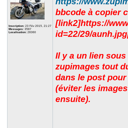
https://www.zupi
bbcode à copier co
[link2]https://ww
Inscription:
23 Fév 2015, 21:27
Messages:
3587
id=22/29/aunh.jpg[/
Localisation:
28360
Il y a un lien sou
zupimages tout du
dans le post pour
(éviter les images
ensuite).