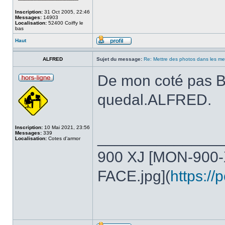
Inscription:
31 Oct 2005, 22:46
Messages:
14903
Localisation:
52400 Coiffy le
bas
Haut
ALFRED
Sujet du message:
Re: Mettre des photos dans les m
De mon coté pas 
quedal.ALFRED.
Inscription:
10 Mai 2021, 23:56
______________
Messages:
339
Localisation:
Cotes d'armor
900 XJ [MON-900
FACE.jpg](
https:/