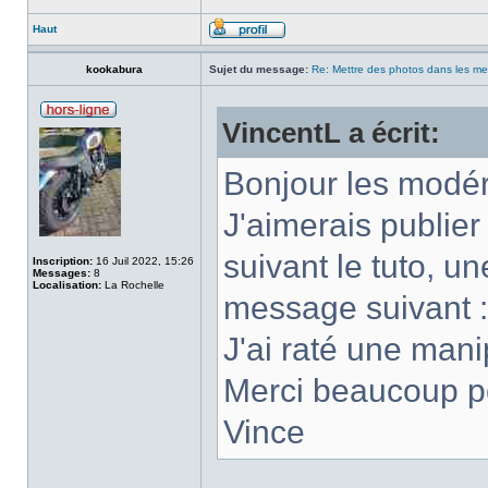
Haut
kookabura
Sujet du message:
Re: Mettre des photos dans les m
VincentL a écrit:
Bonjour les modér
J'aimerais publie
suivant le tuto, une
Inscription:
16 Juil 2022, 15:26
Messages:
8
Localisation:
La Rochelle
message suivant :c
J'ai raté une mani
Merci beaucoup po
Vince