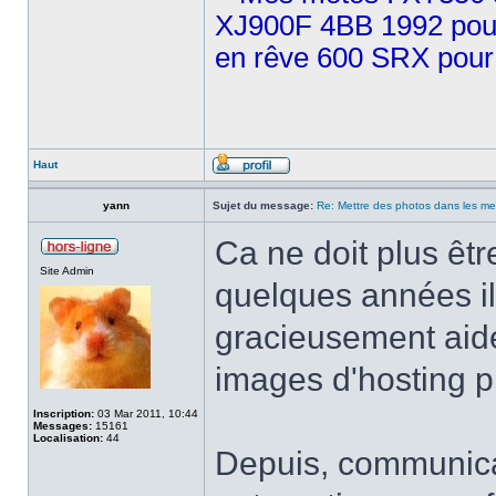
XJ900F 4BB 1992 pour 
en rêve 600 SRX pour 
Haut
yann
Sujet du message:
Re: Mettre des photos dans les m
Ca ne doit plus êtr
Site Admin
quelques années il
gracieusement aid
images d'hosting pi
Inscription:
03 Mar 2011, 10:44
Messages:
15161
Localisation:
44
Depuis, communicat