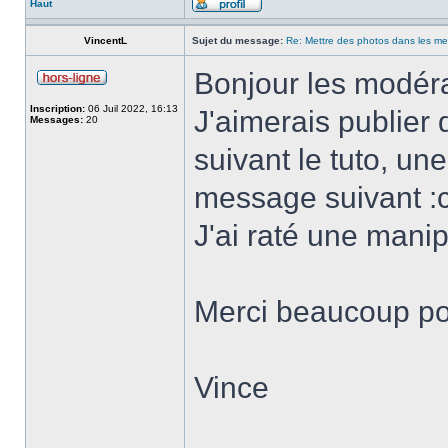
Haut
VincentL
Sujet du message:
Re: Mettre des photos dans les m
Bonjour les modéra
Inscription:
06 Juil 2022, 16:13
J'aimerais publie
Messages:
20
suivant le tuto, une 
message suivant :c
J'ai raté une manip
Merci beaucoup pou
Vince