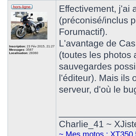
Effectivement, j'a
(préconisé/inclus 
Forumactif).
L'avantage de Casim
Inscription:
23 Fév 2015, 21:27
Messages:
3587
(toutes les photos
Localisation:
28360
sauvegardes possi
l'éditeur). Mais il
serveur, d'où le bug
______________
Charlie_41 ~ XJist
~ Mes motos : XT350 5