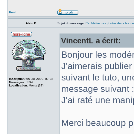
Haut
Alain D.
Sujet du message:
Re: Mettre des photos dans les m
VincentL a écrit:
Bonjour les modér
J'aimerais publie
suivant le tuto, une
Inscription:
05 Juil 2009, 07:28
Messages:
6394
Localisation:
Monts (37)
message suivant :c
J'ai raté une mani
Merci beaucoup po