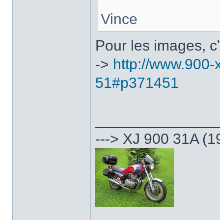
Vince
Pour les images, c'
->
http://www.900-x
51#p371451
______________
---> XJ 900 31A (1