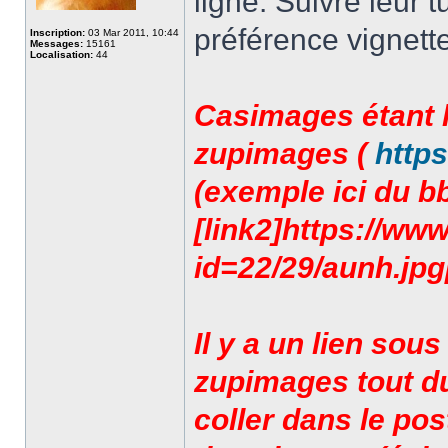
ligne. Suivre leur tu
préférence vignette
Inscription:
03 Mar 2011, 10:44
Messages:
15161
Localisation:
44
Casimages étant h
zupimages (
http
(exemple ici du bb
[link2]https://ww
id=22/29/aunh.jpg[/
Il y a un lien sou
zupimages tout d
coller dans le pos