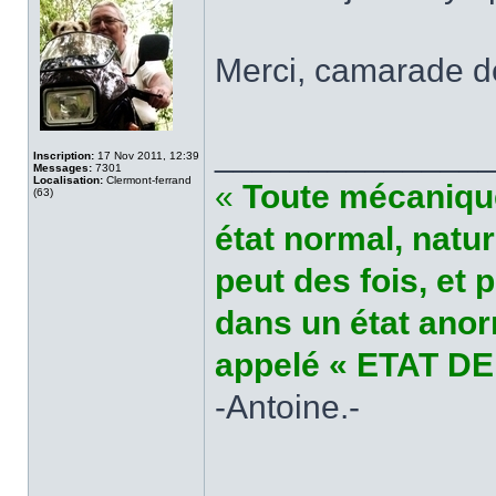
Merci, camarade 
______________
Inscription:
17 Nov 2011, 12:39
Messages:
7301
Localisation:
Clermont-ferrand
«
Toute mécanique
(63)
état normal, natu
peut des fois, et 
dans un état anor
appelé « ETAT DE
-Antoine.-