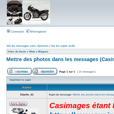
Connexion
M’enregistrer
Voir les messages sans réponses
|
Voir les sujets actifs
Index du forum
»
Moto
»
Blagues
Mettre des photos dans les messages (Cas
Page
1
sur
1
[ 14 messages ]
Imprimer le sujet
Auteur
Charlie_41
Sujet du message:
Mettre des photos dans les messa
Casimages étant h