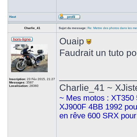
Haut
Charlie_41
Sujet du message:
Re: Mettre des photos dans les m
Ouaip
Faudrait un tuto p
______________
Inscription:
23 Fév 2015, 21:27
Messages:
3587
Charlie_41 ~ XJist
Localisation:
28360
~ Mes motos : XT350 5
XJ900F 4BB 1992 pour 
en rêve 600 SRX pour 