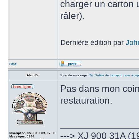
charger un carton 
râler).
Dernière édition par
Joh
Haut
Alain D.
Sujet du message:
Re: Galère de transport pour récup
Pas dans mon coin
restauration.
______________
---> XJ 900 31A (1
Inscription:
05 Juil 2009, 07:28
Messages:
6394