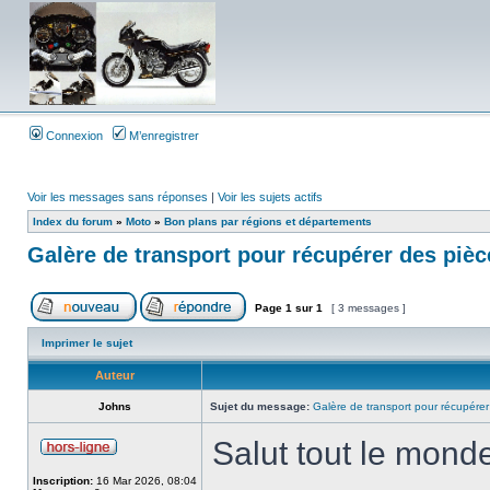
Connexion
M’enregistrer
Voir les messages sans réponses
|
Voir les sujets actifs
Index du forum
»
Moto
»
Bon plans par régions et départements
Galère de transport pour récupérer des pièc
Page
1
sur
1
[ 3 messages ]
Imprimer le sujet
Auteur
Johns
Sujet du message:
Galère de transport pour récupérer
Salut tout le mond
Inscription:
16 Mar 2026, 08:04