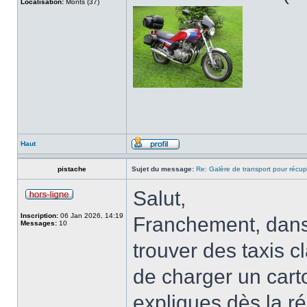
Localisation:
Monts (37)
Haut
pistache
Sujet du message:
Re: Galère de transport pour récup
Salut,
Inscription:
06 Jan 2026, 14:19
Franchement, dans 
Messages:
10
trouver des taxis 
de charger un carto
expliques dès la r