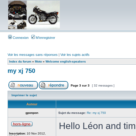
Connexion
M’enregistrer
Voir les messages sans réponses
|
Voir les sujets actifs
Index du forum
»
Moto
»
Welcome english-speakers
my xj 750
Page
3
sur
3
[ 32 messages ]
Imprimer le sujet
Auteur
gponpon
Sujet du message:
Re: my xj 750
Hello Léon and tim
Inscription:
10 Nov 2012,