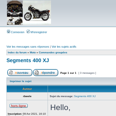
Connexion
M’enregistrer
Voir les messages sans réponses
|
Voir les sujets actifs
Index du forum
»
Moto
»
Commandes groupées
Segments 400 XJ
Page
1
sur
1
[ 3 messages ]
Imprimer le sujet
Auteur
rbwele
Sujet du message:
Segments 400 XJ
Hello,
Inscription:
09 Avr 2021, 16:10