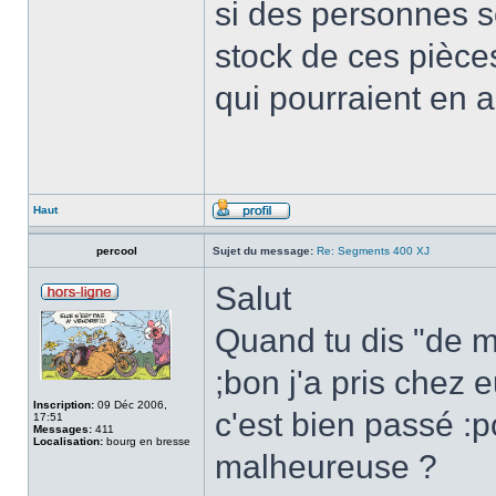
si des personnes s
stock de ces pièces
qui pourraient en a
Haut
percool
Sujet du message:
Re: Segments 400 XJ
Salut
Quand tu dis "de m
;bon j'a pris chez 
Inscription:
09 Déc 2006,
c'est bien passé :p
17:51
Messages:
411
Localisation:
bourg en bresse
malheureuse ?