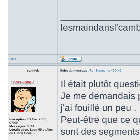
______________
lesmaindansl'cam
Haut
yannick
Sujet du message:
Re: Segments 400 XJ
Il était plutôt que
Je me demandais po
j'ai fouillé un peu .
Peut-être que ce qu
Inscription:
09 Déc 2005,
07:49
Messages:
8644
sont des segments 
Localisation:
Lyon 69 et Alpe
du Grand Serre 38