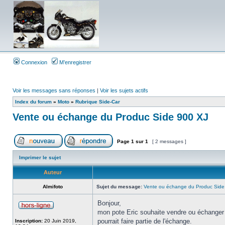
Connexion
M’enregistrer
Voir les messages sans réponses
|
Voir les sujets actifs
Index du forum
»
Moto
»
Rubrique Side-Car
Vente ou échange du Produc Side 900 XJ
Page
1
sur
1
[ 2 messages ]
Imprimer le sujet
Auteur
Almifoto
Sujet du message:
Vente ou échange du Produc Side
Bonjour,
mon pote Eric souhaite vendre ou échanger c
pourrait faire partie de l'échange.
Inscription:
20 Juin 2019,