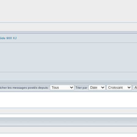
Side 900 XJ
ficher les messages postés depuis:
Trier par