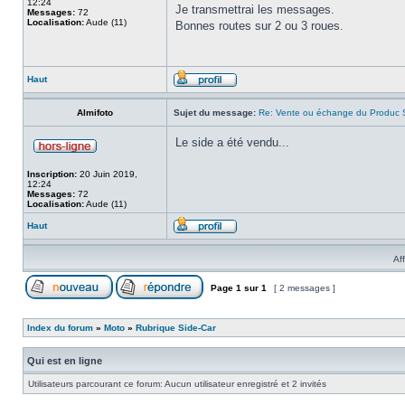
12:24
Je transmettrai les messages.
Messages:
72
Localisation:
Aude (11)
Bonnes routes sur 2 ou 3 roues.
Haut
Almifoto
Sujet du message:
Re: Vente ou échange du Produc 
Le side a été vendu...
Inscription:
20 Juin 2019,
12:24
Messages:
72
Localisation:
Aude (11)
Haut
Af
Page
1
sur
1
[ 2 messages ]
Index du forum
»
Moto
»
Rubrique Side-Car
Qui est en ligne
Utilisateurs parcourant ce forum: Aucun utilisateur enregistré et 2 invités