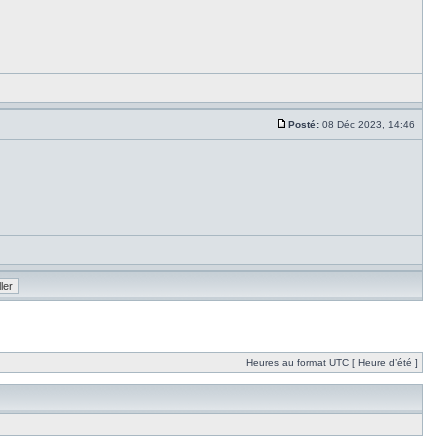
Posté:
08 Déc 2023, 14:46
Heures au format UTC [ Heure d’été ]